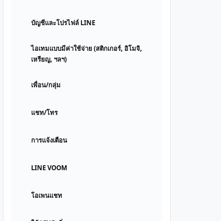
บัญชีและโปรไฟล์ LINE
ไอเทมแบบมีค่าใช้จ่าย (สติกเกอร์, อิโมจิ,
เหรียญ, ฯลฯ)
เพื่อน/กลุ่ม
แชท/โทร
การแจ้งเตือน
LINE VOOM
โอเพนแชท