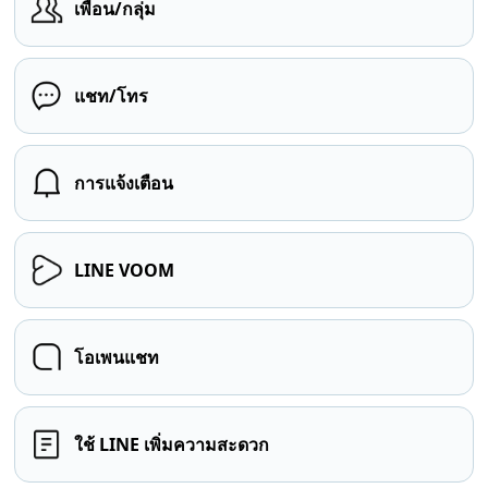
เพื่อน/กลุ่ม
แชท/โทร
การแจ้งเตือน
LINE VOOM
โอเพนแชท
ใช้ LINE เพิ่มความสะดวก