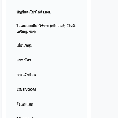
บัญชีและโปรไฟล์ LINE
ไอเทมแบบมีค่าใช้จ่าย (สติกเกอร์, อิโมจิ,
เหรียญ, ฯลฯ)
เพื่อน/กลุ่ม
แชท/โทร
การแจ้งเตือน
LINE VOOM
โอเพนแชท