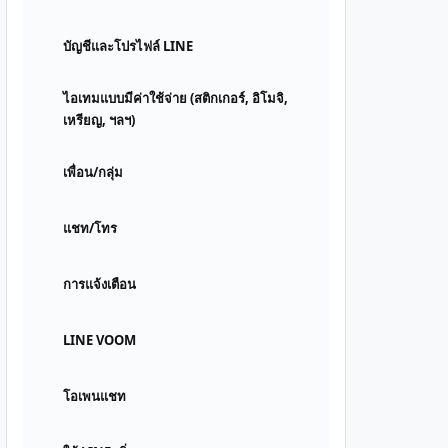
บัญชีและโปรไฟล์ LINE
ไอเทมแบบมีค่าใช้จ่าย (สติกเกอร์, อิโมจิ,
เหรียญ, ฯลฯ)
เพื่อน/กลุ่ม
แชท/โทร
การแจ้งเตือน
LINE VOOM
โอเพนแชท