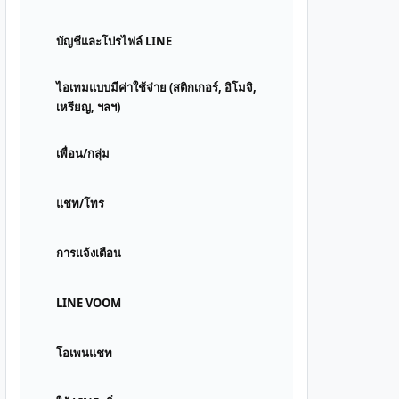
บัญชีและโปรไฟล์ LINE
ไอเทมแบบมีค่าใช้จ่าย (สติกเกอร์, อิโมจิ,
เหรียญ, ฯลฯ)
เพื่อน/กลุ่ม
แชท/โทร
การแจ้งเตือน
LINE VOOM
โอเพนแชท