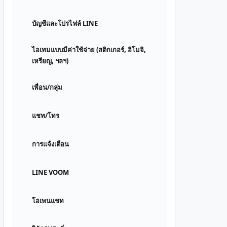
บัญชีและโปรไฟล์ LINE
ไอเทมแบบมีค่าใช้จ่าย (สติกเกอร์, อิโมจิ,
เหรียญ, ฯลฯ)
เพื่อน/กลุ่ม
แชท/โทร
การแจ้งเตือน
LINE VOOM
โอเพนแชท