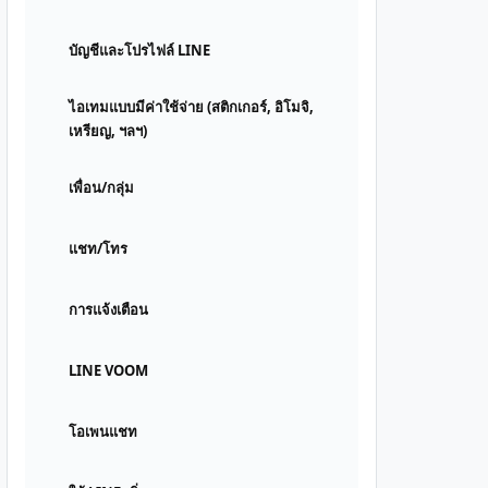
บัญชีและโปรไฟล์ LINE
ไอเทมแบบมีค่าใช้จ่าย (สติกเกอร์, อิโมจิ,
เหรียญ, ฯลฯ)
เพื่อน/กลุ่ม
แชท/โทร
การแจ้งเตือน
LINE VOOM
โอเพนแชท