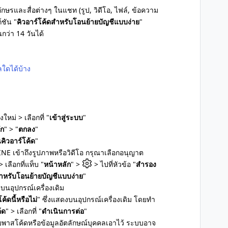
ษรและสื่อต่างๆ ในแชท (รูป, วิดีโอ, ไฟล์, ข้อความ
์ชัน "
คิวอาร์โค้ดสำหรับโอนย้ายบัญชีแบบง่าย
"
ว่า 14 วันได้
ใดได้บ้าง
งใหม่ > เลือกที่ "
เข้าสู่ระบบ
"
ัก
" > "
ตกลง
"
คิวอาร์โค้ด
"
NE เข้าถึงรูปภาพหรือวิดีโอ กรุณาเลือกอนุญาต
 เลือกที่แท็บ "
หน้าหลัก
" >
> ไปที่หัวข้อ "
สำรอง
สำหรับโอนย้ายบัญชีแบบง่าย
"
บนอุปกรณ์เครื่องเดิม
ค้ดนี้หรือไม่
" ซึ่งแสดงบนอุปกรณ์เครื่องเดิม โดยทำ
้ด
" > เลือกที่ "
ดำเนินการต่อ
"
้วยพาสโค้ดหรือข้อมูลอัตลักษณ์บุคคลเอาไว้ ระบบอาจ