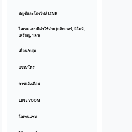
บัญชีและโปรไฟล์ LINE
ไอเทมแบบมีค่าใช้จ่าย (สติกเกอร์, อิโมจิ,
เหรียญ, ฯลฯ)
เพื่อน/กลุ่ม
แชท/โทร
การแจ้งเตือน
LINE VOOM
โอเพนแชท