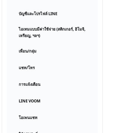
บัญชีและโปรไฟล์ LINE
ไอเทมแบบมีค่าใช้จ่าย (สติกเกอร์, อิโมจิ,
เหรียญ, ฯลฯ)
เพื่อน/กลุ่ม
แชท/โทร
การแจ้งเตือน
LINE VOOM
โอเพนแชท