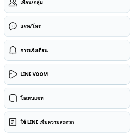
เพื่อน/กลุ่ม
แชท/โทร
การแจ้งเตือน
LINE VOOM
โอเพนแชท
ใช้ LINE เพิ่มความสะดวก