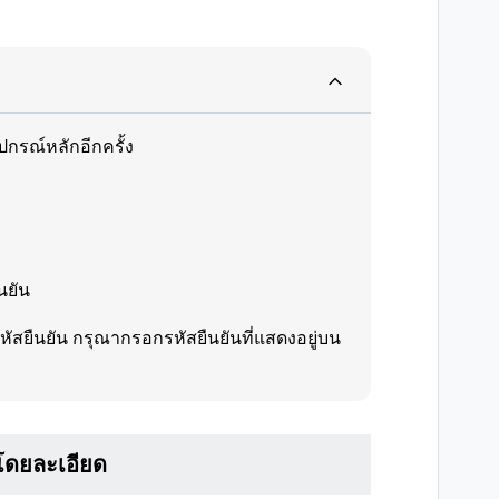
ปกรณ์หลักอีกครั้ง
นยัน
สยืนยัน กรุณากรอกรหัสยืนยันที่แสดงอยู่บน
 โดยละเอียด