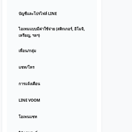
บัญชีและโปรไฟล์ LINE
ไอเทมแบบมีค่าใช้จ่าย (สติกเกอร์, อิโมจิ,
เหรียญ, ฯลฯ)
เพื่อน/กลุ่ม
แชท/โทร
การแจ้งเตือน
LINE VOOM
โอเพนแชท