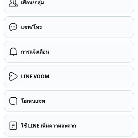
เพื่อน/กลุ่ม
แชท/โทร
การแจ้งเตือน
LINE VOOM
โอเพนแชท
ใช้ LINE เพิ่มความสะดวก