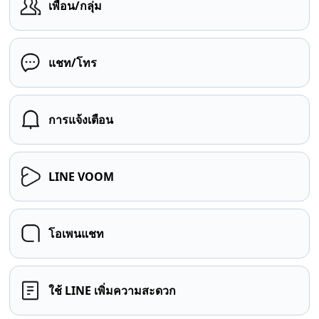
เพื่อน/กลุ่ม
แชท/โทร
การแจ้งเตือน
LINE VOOM
โอเพนแชท
ใช้ LINE เพิ่มความสะดวก