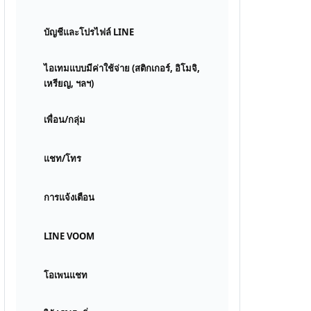
บัญชีและโปรไฟล์ LINE
ไอเทมแบบมีค่าใช้จ่าย (สติกเกอร์, อิโมจิ,
เหรียญ, ฯลฯ)
เพื่อน/กลุ่ม
แชท/โทร
การแจ้งเตือน
LINE VOOM
โอเพนแชท