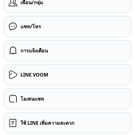
เพื่อน/กลุ่ม
แชท/โทร
การแจ้งเตือน
LINE VOOM
โอเพนแชท
ใช้ LINE เพิ่มความสะดวก