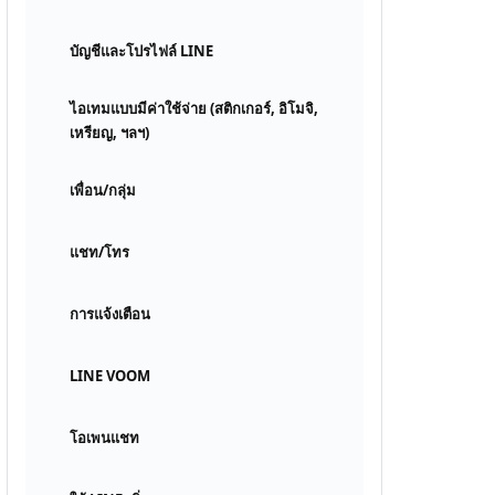
บัญชีและโปรไฟล์ LINE
ไอเทมแบบมีค่าใช้จ่าย (สติกเกอร์, อิโมจิ,
เหรียญ, ฯลฯ)
เพื่อน/กลุ่ม
แชท/โทร
การแจ้งเตือน
LINE VOOM
โอเพนแชท