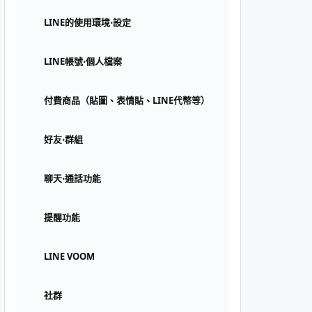
LINE的使用環境⋅設定
LINE帳號⋅個人檔案
付費商品（貼圖、表情貼、LINE代幣等）
好友⋅群組
聊天⋅通話功能
提醒功能
LINE VOOM
社群