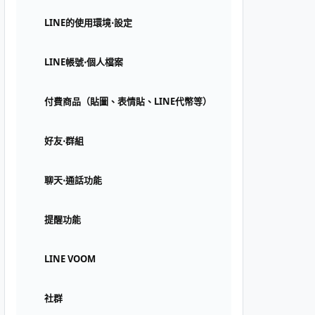
LINE的使用環境⋅設定
LINE帳號⋅個人檔案
付費商品（貼圖、表情貼、LINE代幣等）
好友⋅群組
聊天⋅通話功能
提醒功能
LINE VOOM
社群