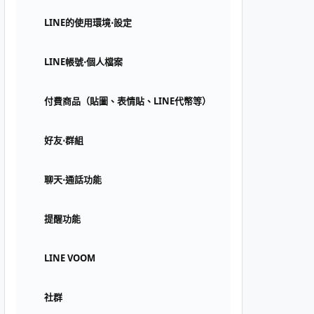
LINE的使用環境⋅設定
LINE帳號⋅個人檔案
付費商品（貼圖、表情貼、LINE代幣等）
好友⋅群組
聊天⋅通話功能
提醒功能
LINE VOOM
社群