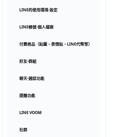
LINE的使用環境⋅設定
LINE帳號⋅個人檔案
付費商品（貼圖、表情貼、LINE代幣等）
好友⋅群組
聊天⋅通話功能
提醒功能
LINE VOOM
社群