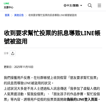
LINE
中文(繁體)
支援中心
首頁
其他公告
收到要求幫忙投票的訊息導致LINE帳號被盜用
收到要求幫忙投票的訊息導致LINE帳
號被盜用
分享
更新日：2025年11月10日
我們接獲用戶反應，在社群帳號上收到假冒「朋友要求幫忙投票」
的訊息而導致LINE被盜用的狀況。
上述狀況大多是不肖人士透過私人訊息傳送「我參加了虛擬人偶的
人氣票選活動，幫我投個票」、「朋友孩子的作品參賽，幫忙投個
票」等內容，誘導用戶從假的投票頁面開啟
偽裝的LINE登入頁面
。