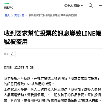
LINE
中文(繁體)
支援中心
首頁
其他公告
收到要求幫忙投票的訊息導致LINE帳號被盜用
收到要求幫忙投票的訊息導致LINE帳
號被盜用
分享
更新日：2025年11月10日
我們接獲用戶反應，在社群帳號上收到假冒「朋友要求幫忙投票」
的訊息而導致LINE被盜用的狀況。
上述狀況大多是不肖人士透過私人訊息傳送「我參加了虛擬人偶的
人氣票選活動，幫我投個票」、「朋友孩子的作品參賽，幫忙投個
票」等內容，誘導用戶從假的投票頁面開啟
偽裝的LINE登入頁面
。