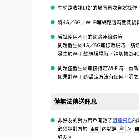
在網路收訊良好的場所再次嘗試操作
將4G／5G／Wi-Fi等網路暫時關閉
嘗試使用不同的網路連線環境
問題發生於4G／5G連線環境時，請切換
發生於Wi-Fi連線環境時，請切換為4G
問題僅發生於連接特定Wi-Fi時，重新確
如果對Wi-Fi的設定方法有任何不明之
僅無法傳送訊息
非好友的對方用戶開啟了
阻擋訊息
的
必須請對方於
內點選
＞
主頁
隱
好友。