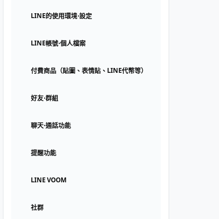
LINE的使用環境⋅設定
LINE帳號⋅個人檔案
付費商品（貼圖、表情貼、LINE代幣等）
好友⋅群組
聊天⋅通話功能
提醒功能
LINE VOOM
社群