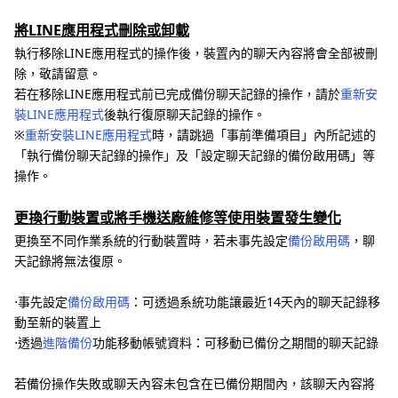
將LINE應用程式刪除或卸載
執行移除LINE應用程式的操作後，裝置內的聊天內容將會全部被刪
除，敬請留意。
若在移除LINE應用程式前已完成備份聊天記錄的操作，請於
重新安
裝LINE應用程式
後執行復原聊天記錄的操作。
※
重新安裝LINE應用程式
時，請跳過「事前準備項目」內所記述的
「執行備份聊天記錄的操作」及「設定聊天記錄的備份啟用碼」等
操作。
更換行動裝置或將手機送廠維修等使用裝置發生變化
更換至不同作業系統的行動裝置時，若未事先設定
備份啟用碼
，聊
天記錄將無法復原。
⋅事先設定
備份啟用碼
：可透過系統功能讓最近14天內的聊天記錄移
動至新的裝置上
⋅透過
進階備份
功能移動帳號資料：可移動已備份之期間的聊天記錄
若備份操作失敗或聊天內容未包含在已備份期間內，該聊天內容將