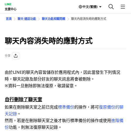
LINE
中文(繁體)
支援中心
首頁
聊天⋅通話功能
聊天功能相關問題
聊天內容消失時的應對方式
聊天內容消失時的應對方式
分享
由於LINE的聊天內容皆儲存於應用程式內，因此當發生下列情況
時，聊天記錄及部分好友的聊天訊息將會被刪除。
※資料一旦刪除即無法復原，敬請留意。
自行刪除了聊天室
如果在刪除聊天室之前已完成
標準備份
的操作，將可
復原備份的聊
天記錄
。
然而，若是在刪除聊天室之後才執行標準備份的操作或使用
進階備
份
功能，則無法復原聊天記錄。