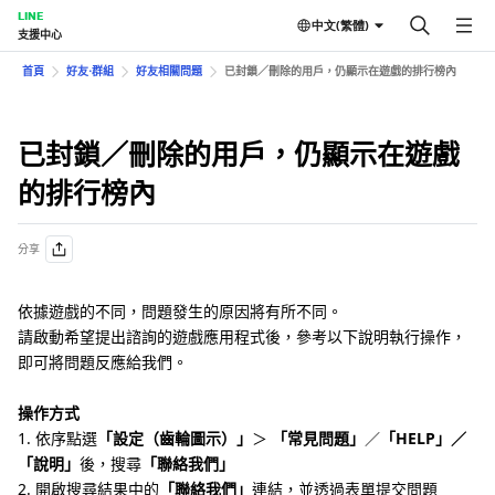
LINE
中文(繁體)
支援中心
首頁
好友⋅群組
好友相關問題
已封鎖／刪除的用戶，仍顯示在遊戲的排行榜內
已封鎖／刪除的用戶，仍顯示在遊戲
的排行榜內
分享
依據遊戲的不同，問題發生的原因將有所不同。
請啟動希望提出諮詢的遊戲應用程式後，參考以下說明執行操作，
即可將問題反應給我們。
操作方式
1. 依序點選
「設定（齒輪圖示）」
＞
「常見問題」
／
「HELP」／
「說明」
後，搜尋
「聯絡我們」
2. 開啟搜尋結果中的
「聯絡我們」
連結，並透過表單提交問題