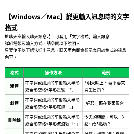
【Windows／Mac】變更輸入訊息時的文字
格式
於聊天室輸入聊天訊息時，可套用「文字格式」輸入訊息。
詳細種類及輸入方式，請參閱以下說明。
只要使用以下語法送出訊息，聊天室內即會顯示套用該格式的訊息
內容。
格式
操作方法
範例
在字詞或訊息的前後輸入半形
*明天晚上 * 要不要來
粗體
或全形空格+半形星號「*」
開生日趴？
在字詞或訊息的前後輸入半形
斜體
_好耶!_ 那在我家集合
或全形空格+半形底線「_」
在字詞或訊息的前後輸入半形
今天的時間、可以 ~3
刪除線
或全形空格+半形波浪號「~」
點~ 改5點嗎？
在字詞的前後輸入半形或全形
哈囉，想要`3點` 來開