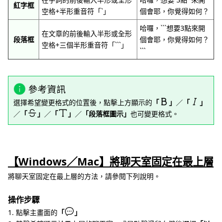
紅字框
空格+半形重音符「`」
個會耶，你覺得如何？
哈囉，```想要3點來開
在文章的前後輸入半形或全形
段落框
個會耶，你覺得如何？
空格+三個半形重音符「```」
```
參考資訊
選擇希望變更格式的位置後，點擊上方顯示的
「
」
／
「
」
／
「
」
／
「
」
／
「段落框圖示」
也可變更格式。
【Windows／Mac】將聊天室固定在最上層
將聊天室固定在最上層的方法，請參閱下列說明。
操作步驟
1. 點擊主畫面的
「
」