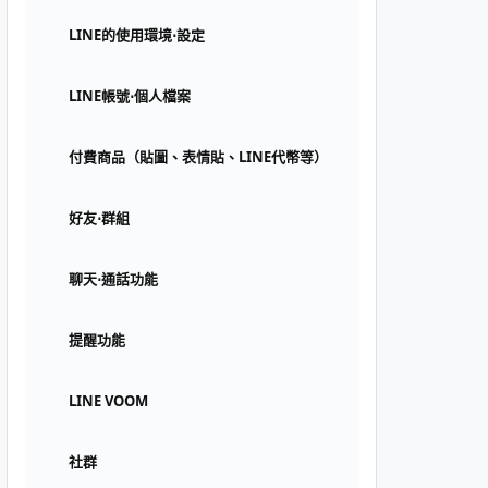
LINE的使用環境⋅設定
LINE帳號⋅個人檔案
付費商品（貼圖、表情貼、LINE代幣等）
好友⋅群組
聊天⋅通話功能
提醒功能
LINE VOOM
社群