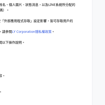
姓名、個人圖片、狀態消息，以及LINE系統所分配的
別碼）。
務則不受「外部應用程式存取」設定影響，皆可存取用戶的
，請參閱
LY Corporation隱私權政策
。
閱以下操作說明。
容。
。