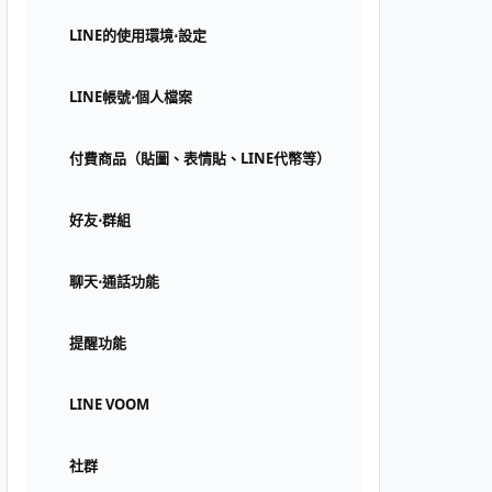
LINE的使用環境⋅設定
LINE帳號⋅個人檔案
付費商品（貼圖、表情貼、LINE代幣等）
好友⋅群組
聊天⋅通話功能
提醒功能
LINE VOOM
社群