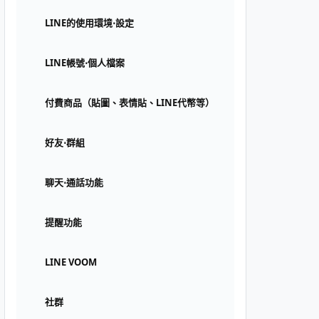
LINE的使用環境⋅設定
LINE帳號⋅個人檔案
付費商品（貼圖、表情貼、LINE代幣等）
好友⋅群組
聊天⋅通話功能
提醒功能
LINE VOOM
社群