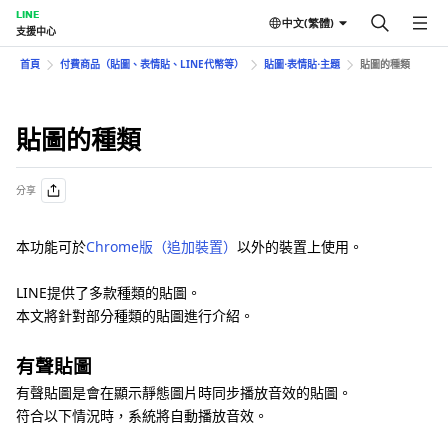
LINE
中文(繁體)
支援中心
首頁
付費商品（貼圖、表情貼、LINE代幣等）
貼圖⋅表情貼⋅主題
貼圖的種類
貼圖的種類
分享
本功能可於
Chrome版（追加裝置）
以外的裝置上使用。
LINE提供了多款種類的貼圖。
本文將針對部分種類的貼圖進行介紹。
有聲貼圖
有聲貼圖是會在顯示靜態圖片時同步播放音效的貼圖。
符合以下情況時，系統將自動播放音效。