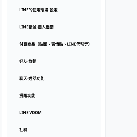
LINE的使用環境⋅設定
LINE帳號⋅個人檔案
付費商品（貼圖、表情貼、LINE代幣等）
好友⋅群組
聊天⋅通話功能
提醒功能
LINE VOOM
社群