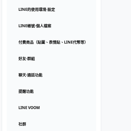
LINE的使用環境⋅設定
LINE帳號⋅個人檔案
付費商品（貼圖、表情貼、LINE代幣等）
好友⋅群組
聊天⋅通話功能
提醒功能
LINE VOOM
社群