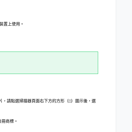
裝置上使用。
片，請點選掃描器頁面右下方的方形（□）圖示後，選
d之註冊商標。