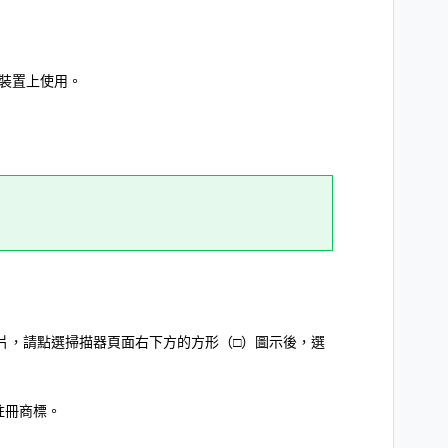
裝置上使用。
片，請點選掃描器頁面右下方的方形（□）圖示後，選
d之註冊商標。