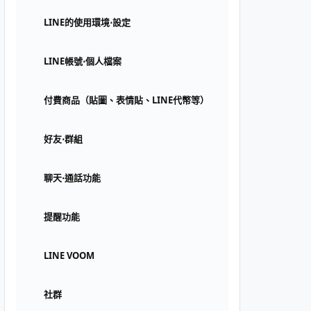
LINE的使用環境⋅設定
LINE帳號⋅個人檔案
付費商品（貼圖、表情貼、LINE代幣等）
好友⋅群組
聊天⋅通話功能
提醒功能
LINE VOOM
社群