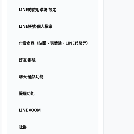
LINE的使用環境⋅設定
LINE帳號⋅個人檔案
付費商品（貼圖、表情貼、LINE代幣等）
好友⋅群組
聊天⋅通話功能
提醒功能
LINE VOOM
社群