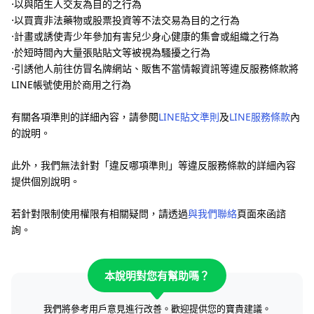
⋅以與陌生人交友為目的之行為
⋅以買賣非法藥物或股票投資等不法交易為目的之行為
⋅計畫或誘使青少年參加有害兒少身心健康的集會或組織之行為
⋅於短時間內大量張貼貼文等被視為騷擾之行為
⋅引誘他人前往仿冒名牌網站、販售不當情報資訊等違反服務條款將
LINE帳號使用於商用之行為
有關各項準則的詳細內容，請參閱
LINE貼文準則
及
LINE服務條款
內
的說明。
此外，我們無法針對「違反哪項準則」等違反服務條款的詳細內容
提供個別說明。
若針對限制使用權限有相關疑問，請透過
與我們聯絡
頁面來函諮
詢。
本說明對您有幫助嗎？
我們將參考用戶意見進行改善。歡迎提供您的寶貴建議。