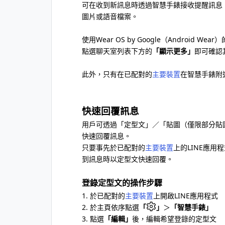
可在收到新訊息時透過智慧手錶接收提醒訊息，
圖片或語音檔案。
使用Wear OS by Google（Androi
點選聊天室列表下方的
「顯示更多」
即可確認
此外，只有在已配對的
主要裝置
在智慧手錶附
快速回覆訊息
用戶可透過「定型文」／「貼圖（僅限部分貼
快速回覆訊息。
只要事先於已配對的
主要裝置
上的LINE應用
到訊息時以定型文快速回覆。
登錄定型文的操作步驟
1. 於已配對的
主要裝置
上開啟LINE應用程式
2. 於主頁依序點選
「
」
＞
「智慧手錶」
3. 點選
「編輯」
後，編輯希望登錄的定型文