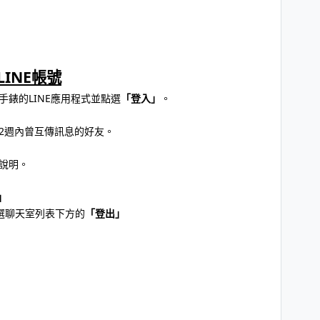
INE帳號
手錶的LINE應用程式並點選
「登入」
。
近2週內曾互傳訊息的好友。
下說明。
」
r）：點選聊天室列表下方的
「登出」