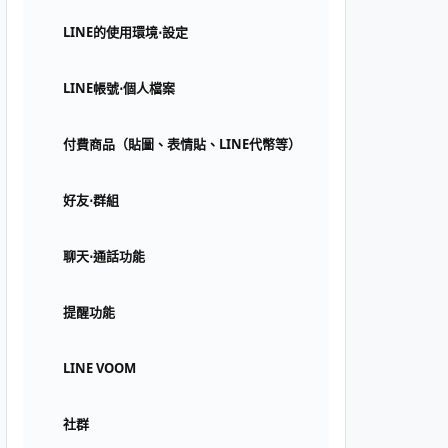
LINE的使用環境⋅設定
LINE帳號⋅個人檔案
付費商品（貼圖、表情貼、LINE代幣等）
好友⋅群組
聊天⋅通話功能
提醒功能
LINE VOOM
社群