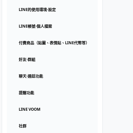
LINE的使用環境⋅設定
LINE帳號⋅個人檔案
付費商品（貼圖、表情貼、LINE代幣等）
好友⋅群組
聊天⋅通話功能
提醒功能
LINE VOOM
社群