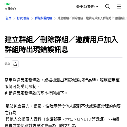
LINE
中文(繁體)
支援中心
首頁
好友⋅群組
群組相關問題
建立群組／刪除群組／邀請用戶加入群組時出現錯誤訊
建立群組／刪除群組／邀請用戶加入
群組時出現錯誤訊息
分享
當用戶違反服務條款，或被檢測出有疑似違規行為時，服務使用權
限將可能受到限制。
判斷違反服務條款的基本準則如下。
⋅張貼包含暴力、猥褻、性暗示等令他人感到不快或違反常理的內容
之行為
⋅與他人交換個人資料（電話號碼、地址、LINE ID等資訊）、持續
要求或誘使與對方單獨會面為目的之行為