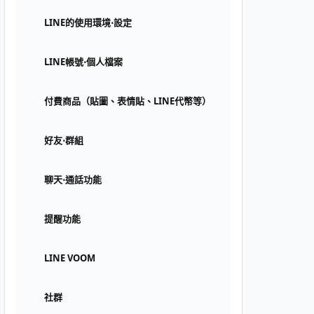
LINE的使用環境⋅設定
LINE帳號⋅個人檔案
付費商品（貼圖、表情貼、LINE代幣等）
好友⋅群組
聊天⋅通話功能
提醒功能
LINE VOOM
社群