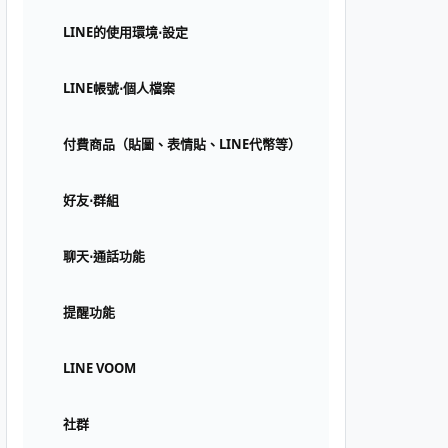
LINE的使用環境⋅設定
LINE帳號⋅個人檔案
付費商品（貼圖、表情貼、LINE代幣等）
好友⋅群組
聊天⋅通話功能
提醒功能
LINE VOOM
社群