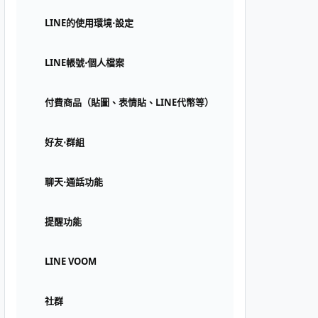
LINE的使用環境⋅設定
LINE帳號⋅個人檔案
付費商品（貼圖、表情貼、LINE代幣等）
好友⋅群組
聊天⋅通話功能
提醒功能
LINE VOOM
社群