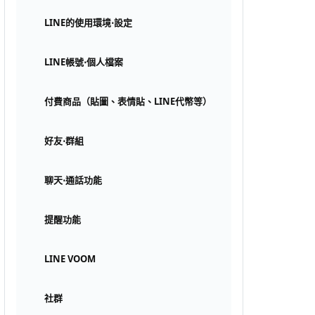
LINE的使用環境⋅設定
LINE帳號⋅個人檔案
付費商品（貼圖、表情貼、LINE代幣等）
好友⋅群組
聊天⋅通話功能
提醒功能
LINE VOOM
社群