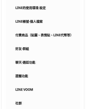
LINE的使用環境⋅設定
LINE帳號⋅個人檔案
付費商品（貼圖、表情貼、LINE代幣等）
好友⋅群組
聊天⋅通話功能
提醒功能
LINE VOOM
社群