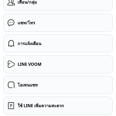
เพื่อน/กลุ่ม
แชท/โทร
การแจ้งเตือน
LINE VOOM
โอเพนแชท
ใช้ LINE เพิ่มความสะดวก