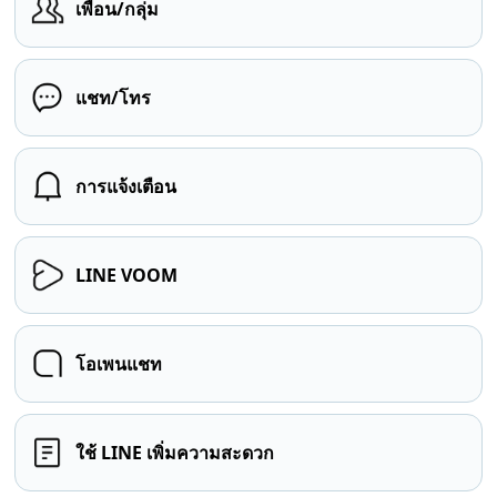
เพื่อน/กลุ่ม
แชท/โทร
การแจ้งเตือน
LINE VOOM
โอเพนแชท
ใช้ LINE เพิ่มความสะดวก