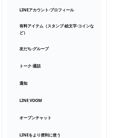
LINEアカウント⋅プロフィール
有料アイテム（スタンプ⋅絵文字⋅コインな
ど）
友だち⋅グループ
トーク⋅通話
通知
LINE VOOM
オープンチャット
LINEをより便利に使う