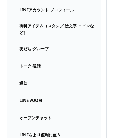
LINEアカウント⋅プロフィール
有料アイテム（スタンプ⋅絵文字⋅コインな
ど）
友だち⋅グループ
トーク⋅通話
通知
LINE VOOM
オープンチャット
LINEをより便利に使う