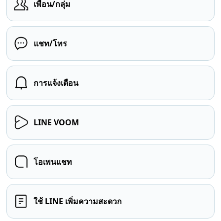
เพื่อน/กลุ่ม
แชท/โทร
การแจ้งเตือน
LINE VOOM
โอเพนแชท
ใช้ LINE เพิ่มความสะดวก