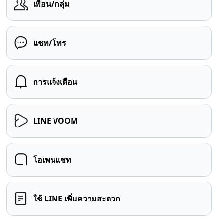
เพื่อน/กลุ่ม
แชท/โทร
การแจ้งเตือน
LINE VOOM
โอเพนแชท
ใช้ LINE เพิ่มความสะดวก