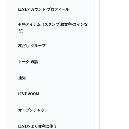
LINEアカウント⋅プロフィール
有料アイテム（スタンプ⋅絵文字⋅コインな
ど）
友だち⋅グループ
トーク⋅通話
通知
LINE VOOM
オープンチャット
LINEをより便利に使う